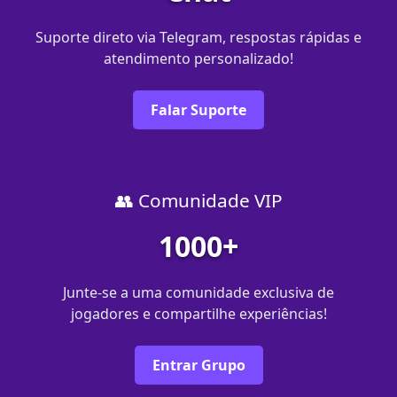
Suporte direto via Telegram, respostas rápidas e
atendimento personalizado!
Falar Suporte
👥 Comunidade VIP
1000+
Junte-se a uma comunidade exclusiva de
jogadores e compartilhe experiências!
Entrar Grupo