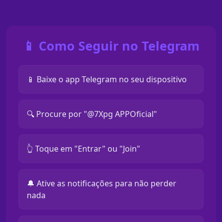
📱 Como Seguir no Telegram
📱 Baixe o app Telegram no seu dispositivo
🔍 Procure por "@7Xpg APPOficial"
👆 Toque em "Entrar" ou "Join"
🔔 Ative as notificações para não perder
nada