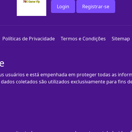
Login
Registrar-se
Políticas de Privacidade
Termos e Condições
Sitemap
de
eus usuários e está empenhada em proteger todas as infor
dados coletados são utilizados exclusivamente para fins d