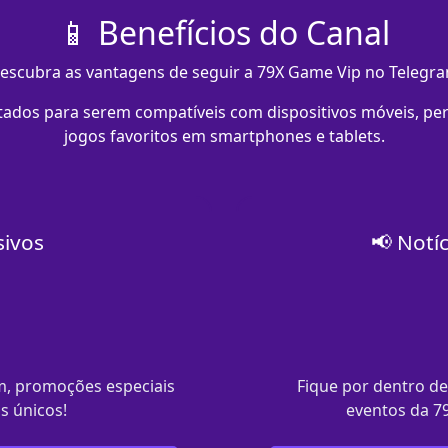
📱 Benefícios do Canal
escubra as vantagens de seguir a 79X Game Vip no Telegr
etados para serem compatíveis com dispositivos móveis, pe
jogos favoritos em smartphones e tablets.
sivos
📢 Notí
m, promoções especiais
Fique por dentro d
s únicos!
eventos da 7