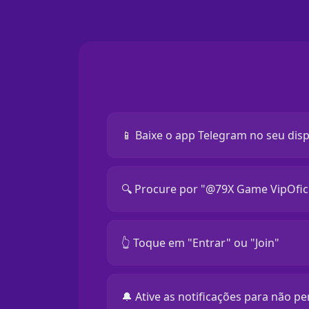
📱 Baixe o app Telegram no seu disp
🔍 Procure por "@79X Game VipOfici
👆 Toque em "Entrar" ou "Join"
🔔 Ative as notificações para não p