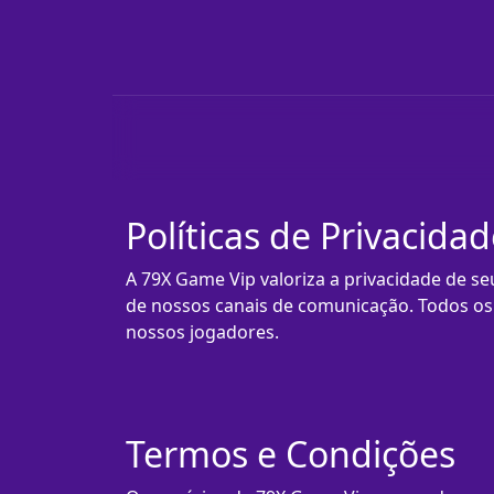
Políticas de Privacida
A 79X Game Vip valoriza a privacidade de s
de nossos canais de comunicação. Todos os 
nossos jogadores.
Termos e Condições