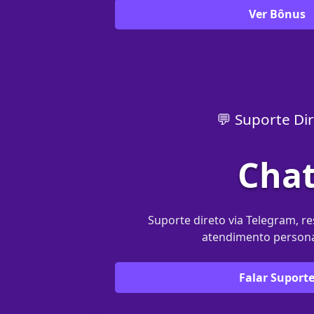
Ver Bônus
💬 Suporte Di
Cha
Suporte direto via Telegram, r
atendimento persona
Falar Suport