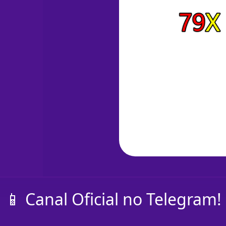
📱 Canal Oficial no Telegram!