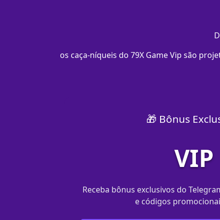
D
os caça-níqueis do 79X Game Vip são proj
🎁 Bônus Exclu
VIP
Receba bônus exclusivos do Telegra
e códigos promocionai