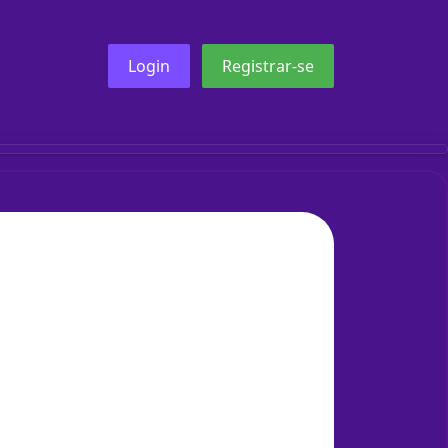
Login
Registrar-se