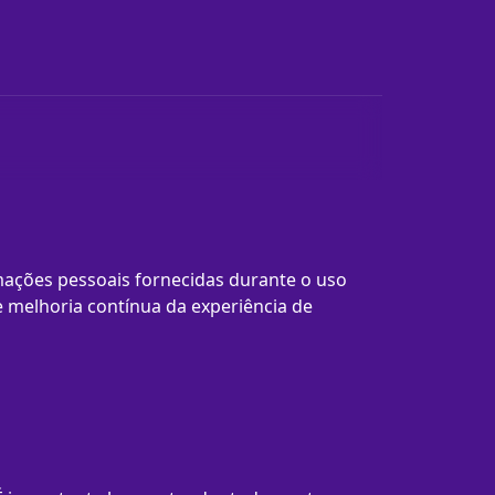
mações pessoais fornecidas durante o uso
e melhoria contínua da experiência de