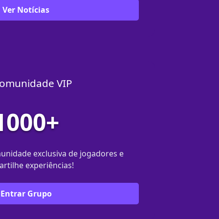
Ver Notícias
Comunidade VIP
1000+
unidade exclusiva de jogadores e
rtilhe experiências!
Entrar Grupo