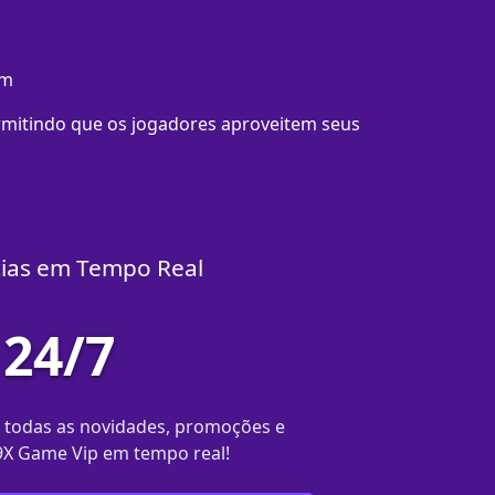
am
rmitindo que os jogadores aproveitem seus
cias em Tempo Real
24/7
e todas as novidades, promoções e
9X Game Vip em tempo real!