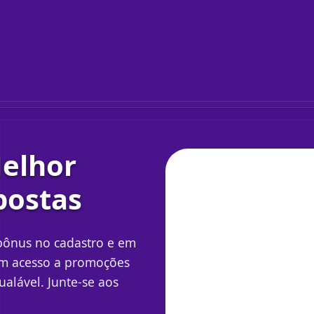
Melhor
postas
bônus no cadastro e em
em acesso a promoções
ualável. Junte-se aos