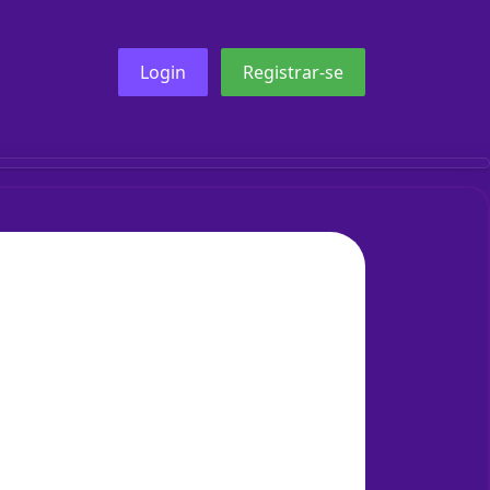
Login
Registrar-se