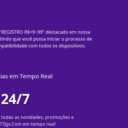
ão "REGISTRO R$+9~99" destacado em nossa
ntindo que você possa iniciar o processo de
patibilidade com todos os dispositivos.
cias em Tempo Real
24/7
e todas as novidades, promoções e
 77Jgs.Com em tempo real!