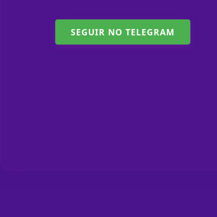
SEGUIR NO TELEGRAM