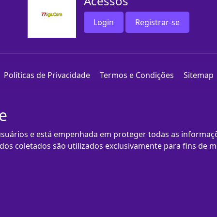
Acessos
Login
Registrar-se
Políticas de Privacidade
Termos e Condições
Sitemap
de
 usuários e está empenhada em proteger todas as informaç
os coletados são utilizados exclusivamente para fins de m