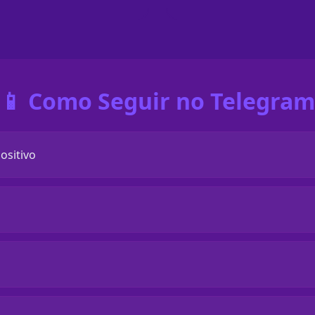
📱 Como Seguir no Telegram
ositivo