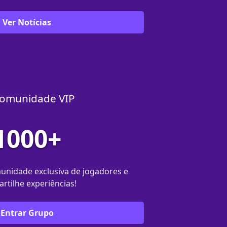
Ver Notícias
Comunidade VIP
1000+
unidade exclusiva de jogadores e
rtilhe experiências!
Entrar Grupo