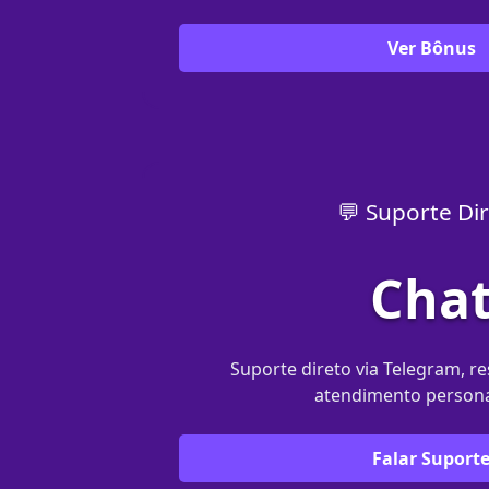
Ver Bônus
💬 Suporte Di
Cha
Suporte direto via Telegram, r
atendimento persona
Falar Suport