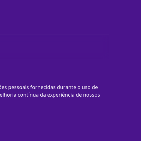
ões pessoais fornecidas durante o uso de
elhoria contínua da experiência de nossos