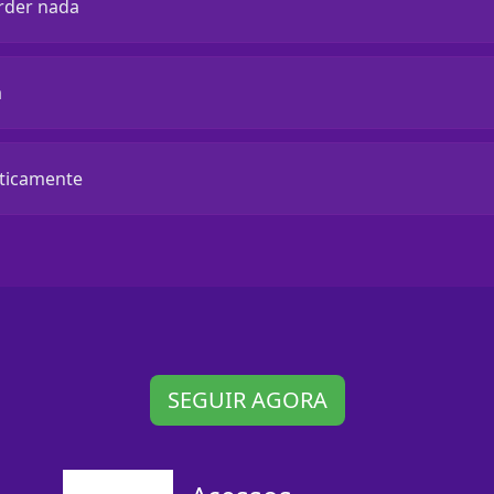
erder nada
a
aticamente
SEGUIR AGORA