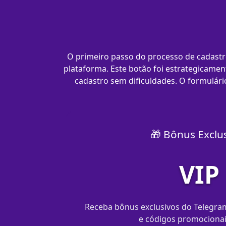
O primeiro passo do processo de cadastr
plataforma. Este botão foi estrategicament
cadastro sem dificuldades. O formulári
🎁 Bônus Exclu
VIP
Receba bônus exclusivos do Telegra
e códigos promocionai