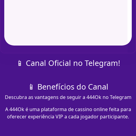
📱 Canal Oficial no Telegram!
📱 Benefícios do Canal
Descubra as vantagens de seguir a 444Ok no Telegram
A 444Ok é uma plataforma de cassino online feita para
oferecer experiência VIP a cada jogador participante.