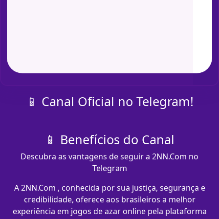
📱 Canal Oficial no Telegram!
📱 Benefícios do Canal
Descubra as vantagens de seguir a 2NN.Com no
Telegram
A 2NN.Com , conhecida por sua justiça, segurança e
credibilidade, oferece aos brasileiros a melhor
experiência em jogos de azar online pela plataforma