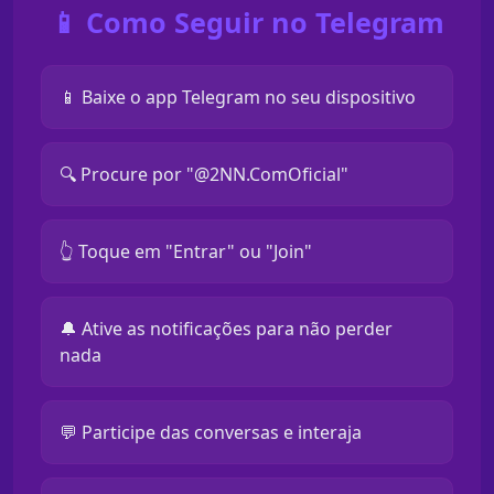
📱 Como Seguir no Telegram
📱 Baixe o app Telegram no seu dispositivo
🔍 Procure por "@2NN.ComOficial"
👆 Toque em "Entrar" ou "Join"
🔔 Ative as notificações para não perder
nada
💬 Participe das conversas e interaja